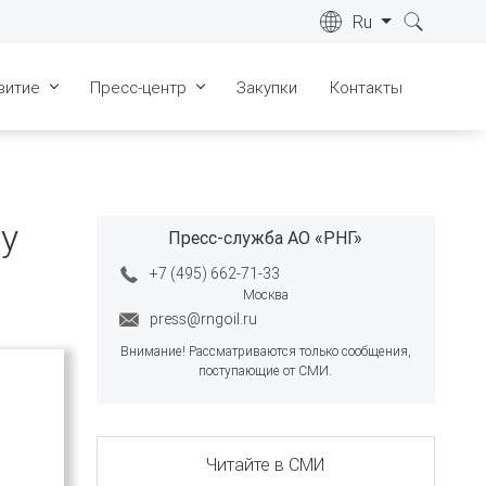
Ru
витие
Пресс-центр
Закупки
Контакты
ре
Лицензии
Новости
022 г.
Сертификаты
СМИ о нас
ре
у
023 г.
Пресс-служба АО «РНГ»
Геология
Видеоматериалы
ре
+7 (495) 662-71-33
Запасы
Фотогалерея
024 г.
Москва
Инфраструктура
press@rngoil.ru
ре
025 г.
Внимание! Рассматриваются только сообщения,
Общественные слушания
поступающие от СМИ.
ре
026 г.
ка "Живые
"
Читайте в СМИ