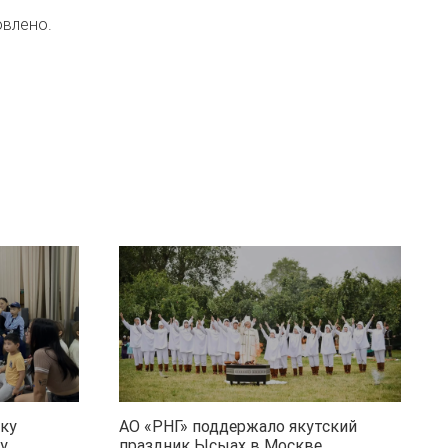
овлено.
ку
АО «РНГ» поддержало якутский
у
праздник Ысыах в Москве