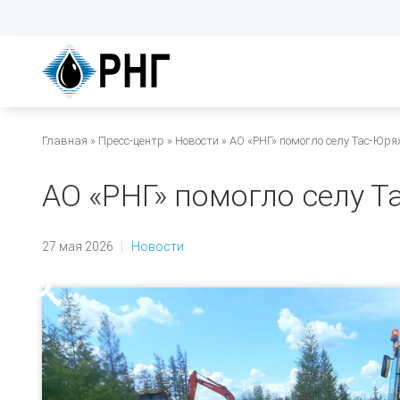
Перейти
к
основному
содержанию
Строка
Главная
Пресс-центр
Новости
АО «РНГ» помогло селу Тас-Юря
навигации
АО «РНГ» помогло селу Т
27 мая 2026
Новости