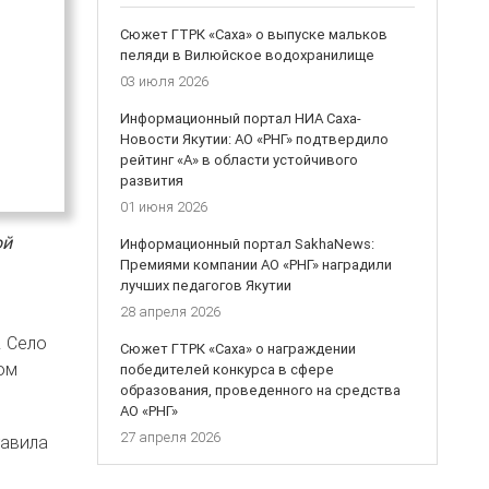
Сюжет ГТРК «Саха» о выпуске мальков
пеляди в Вилюйское водохранилище
03 июля 2026
Информационный портал НИА Саха-
Новости Якутии: АО «РНГ» подтвердило
рейтинг «А» в области устойчивого
развития
01 июня 2026
ой
Информационный портал SakhaNews:
Премиями компании АО «РНГ» наградили
лучших педагогов Якутии
28 апреля 2026
. Село
Сюжет ГТРК «Саха» о награждении
ом
победителей конкурса в сфере
образования, проведенного на средства
АО «РНГ»
27 апреля 2026
тавила