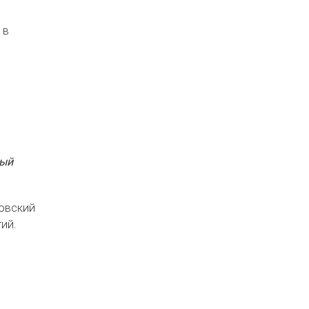
 в
рый
ковский
ий.