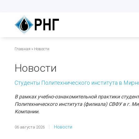
Перейти
к
основному
содержанию
Строка
Главная
Новости
навигации
Новости
Студенты Политехнического института в Мирн
В рамках учебно-ознакомительной практики студент
Политехнического института (филиала) СВФУ в г. М
Компании.
Новости
06 августа 2026