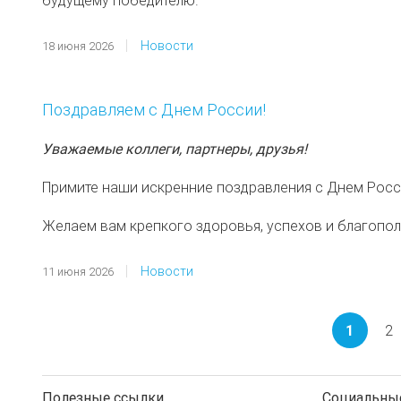
будущему победителю.
Новости
18 июня 2026
Поздравляем с Днем России!
Уважаемые коллеги, партнеры, друзья!
Примите наши искренние поздравления с Днем Росс
Желаем вам крепкого здоровья, успехов и благопол
Новости
11 июня 2026
Нумерация
страниц
Текуща
1
P
2
Полезные ссылки
Социальные