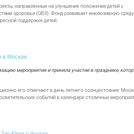
оекты, направленные на улучшение положения детей с
тями здоровья (ОВЗ). Фонд развивает инклюзивную среду
дресной поддержке детей.
х в Москве
зацию мероприятия и приняла участие в празднике, кото
иционно его отмечают в день летнего солнцестояния. Мос
росветительских событий в календаре столичных мероприят
 Тас-Юрях в Якутии