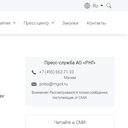
Ru
витие
Пресс-центр
Закупки
Контакты
ре
Лицензии
Новости
022 г.
Сертификаты
СМИ о нас
ре
023 г.
Пресс-служба АО «РНГ»
Геология
Видеоматериалы
ре
+7 (495) 662-71-33
Запасы
Фотогалерея
024 г.
Москва
Инфраструктура
press@rngoil.ru
ре
025 г.
Внимание! Рассматриваются только сообщения,
Общественные слушания
ах
поступающие от СМИ.
ре
026 г.
ка "Живые
"
Читайте в СМИ