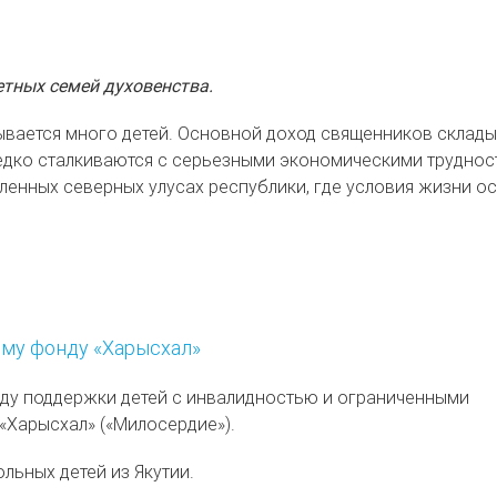
тных семей духовенства.
вается много детей. Основной доход священников склады
едко сталкиваются с серьезными экономическими труднос
аленных северных улусах республики, где условия жизни о
ому фонду «Харысхал»
ду поддержки детей с инвалидностью и ограниченными
«Харысхал» («Милосердие»).
ьных детей из Якутии.