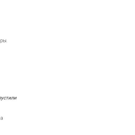
ры.
пустили
За