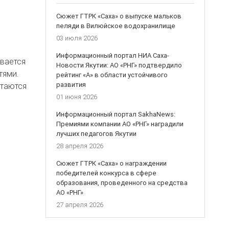
Сюжет ГТРК «Саха» о выпуске мальков
пеляди в Вилюйское водохранилище
03 июля 2026
Информационный портал НИА Саха-
вается
Новости Якутии: АО «РНГ» подтвердило
тями.
рейтинг «А» в области устойчивого
развития
стаются
01 июня 2026
Информационный портал SakhaNews:
Премиями компании АО «РНГ» наградили
лучших педагогов Якутии
28 апреля 2026
Сюжет ГТРК «Саха» о награждении
победителей конкурса в сфере
образования, проведенного на средства
АО «РНГ»
27 апреля 2026