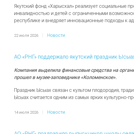
Якутский фонд «Харысхал» реализует социальные пр
инвалидностью и детей с ограниченными возможнос
республике и внедряет инновационные подходы к а
Новости
22 июля 2026
АО «РНГ» поддержало якутский праздник Ысыа
Компания выделила финансовые средства на органи
прошел в музее-заповеднике «Коломенское».
Праздник Ысыах связан с культом плодородия, трад
Ысыах считается одним из самых ярких культурно-п
Новости
14 июля 2026
АО «РНГ» поздравило выпускников школы села