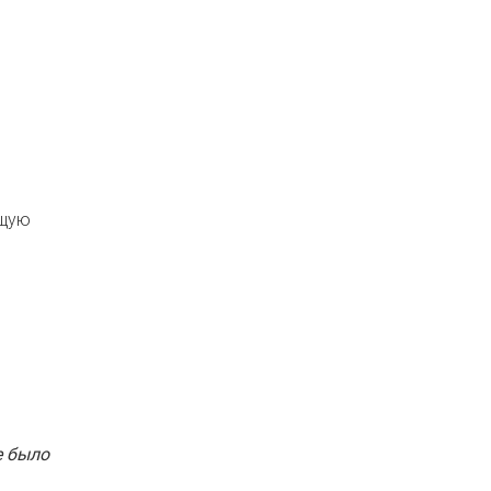
ющую
е было