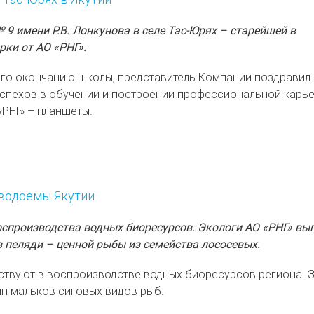
 имени Р.В. Лонкунова в селе Тас-Юрях – старейшей в
ки от АО «РНГ».
го окончанию школы, представитель Компании поздравил
спехов в обучении и построении профессиональной карье
«РНГ» – планшеты.
 водоемы Якутии
спроизводства водных биоресурсов. Экологи АО «РНГ» вы
 пеляди – ценной рыбы из семейства лососевых.
ствуют в воспроизводстве водных биоресурсов региона. 
лн мальков сиговых видов рыб.