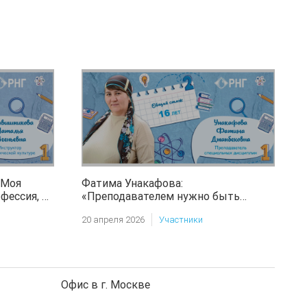
«Моя
Фатима Унакафова:
фессия, а
«Преподавателем нужно быть
ь дарить
каждый день, каждую минуту:
20 апреля 2026
Участники
 веру в
любить детей, верить в них и не
бояться отдавать себя без остатка,
без этого все методики – лишь
слова»
Офис в г. Москве