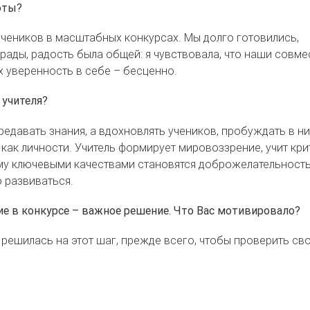
оты?
учеников в масштабных конкурсах. Мы долго готовились,
рады, радость была общей: я чувствовала, что наши совм
х уверенность в себе – бесценно.
 учителя?
редавать знания, а вдохновлять учеников, пробуждать в ни
как личности. Учитель формирует мировоззрение, учит кри
му ключевыми качествами становятся доброжелательность
 развиваться.
ие в конкурсе – важное решение. Что Вас мотивировало?
Я решилась на этот шаг, прежде всего, чтобы проверить св