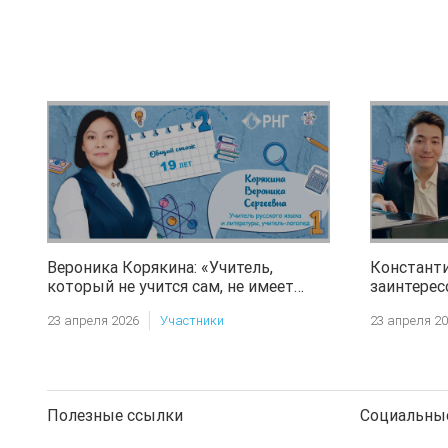
Вероника Корякина: «Учитель,
Константи
который не учится сам, не имеет
заинтерес
права учить других»
ребенка –
23 апреля 2026
Участники
23 апреля 2
музыку»
Полезные ссылки
Социальные