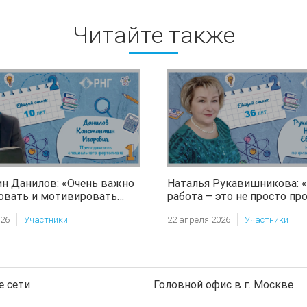
Читайте также
н Данилов: «Очень важно
Наталья Рукавишникова: 
овать и мотивировать
работа – это не просто про
 помочь ему полюбить
возможность каждый ден
026
Участники
22 апреля 2026
Участники
детям улыбки, здоровье и
свои силы»
 сети
Головной офис в г. Москве