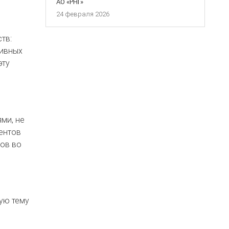
АО «РНГ»
24 февраля 2026
тв:
тивных
эту
ми, не
ментов
ков во
ую тему