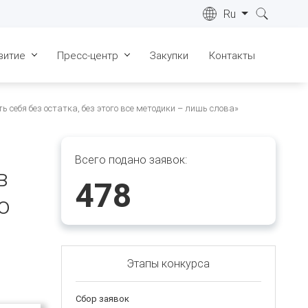
Ru
витие
Пресс-центр
Закупки
Контакты
ре
Лицензии
Новости
себя без остатка, без этого все методики – лишь слова»
022 г.
Сертификаты
СМИ о нас
ре
023 г.
Геология
Видеоматериалы
Всего подано заявок:
в
ре
Запасы
Фотогалерея
478
024 г.
о
Инфраструктура
ре
025 г.
Общественные слушания
ре
026 г.
Этапы конкурса
ка "Живые
"
Сбор заявок