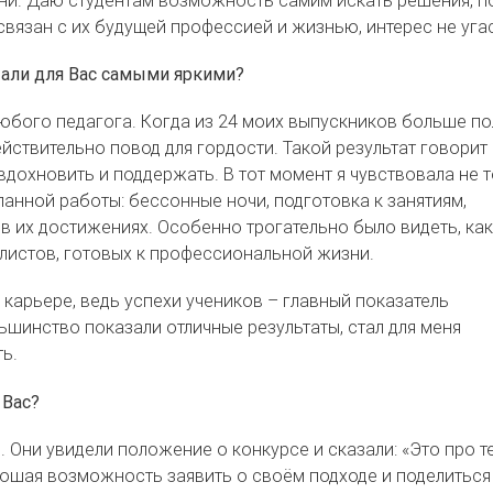
связан с их будущей профессией и жизнью, интерес не уга
тали для Вас самыми яркими?
любого педагога. Когда из 24 моих выпускников больше п
йствительно повод для гордости. Такой результат говорит
х вдохновить и поддержать. В тот момент я чувствовала не 
ланной работы: бессонные ночи, подготовка к занятиям,
в их достижениях. Особенно трогательно было видеть, как
листов, готовых к профессиональной жизни.
карьере, ведь успехи учеников – главный показатель
ьшинство показали отличные результаты, стал для меня
ь.
 Вас?
. Они увидели положение о конкурсе и сказали: «Это про те
рошая возможность заявить о своём подходе и поделиться