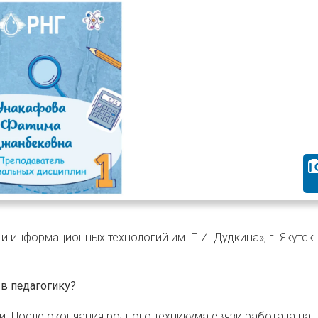
и информационных технологий им. П.И. Дудкина», г. Якутск
в педагогику?
ли. После окончания родного техникума связи работала на