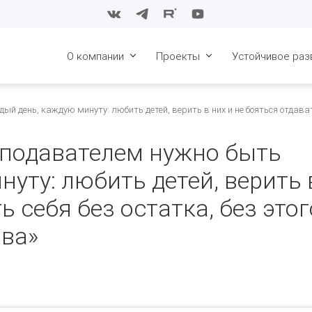
О компании
Проекты
Устойчивое раз
История
Восточные блоки СБ НГКМ
Конкурс в сфе
день, каждую минуту: любить детей, верить в них и не бояться отдавать 
образования. 2
Стратегия
Конкурс в сфе
еподавателем нужно быть
образования. 2
Совет директоров
уту: любить детей, верить 
Конкурс в сфе
Менеджмент
образования. 2
ь себя без остатка, без этог
Карьера
Конкурс в сфе
образования. 2
ова»
Охрана труда и
промышленная
Конкурс в сфе
безопасность
образования 2
Поддержка пар
алмазы Якутии