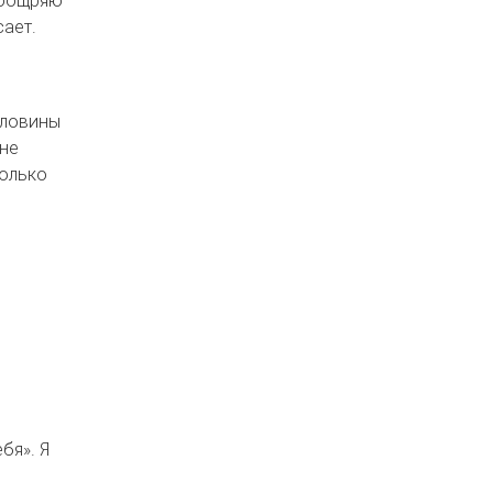
сает.
оловины
 не
только
бя». Я