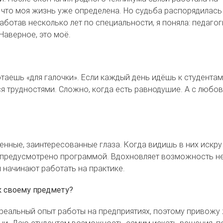
, что моя жизнь уже определена. Но судьба распорядилась
ботав несколько лет по специальности, я поняла: педагог
 Наверное, это моё.
отаешь «для галочки». Если каждый день идёшь к студентам
я трудностями. Сложно, когда есть равнодушие. А с любо
нные, заинтересованные глаза. Когда видишь в них искру
м предусмотрено программой. Вдохновляет возможность н
я начинают работать на практике.
к своему предмету?
ь реальный опыт работы на предприятиях, поэтому привож
зни. Даю студентам возможность самим искать решения, 