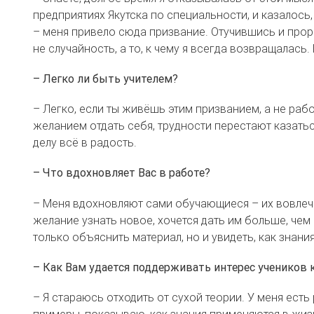
предприятиях Якутска по специальности, и казалось
– меня привело сюда призвание. Отучившись и прора
не случайность, а то, к чему я всегда возвращалась.
– Легко ли быть учителем?
– Легко, если ты живёшь этим призванием, а не раб
желанием отдать себя, трудности перестают казатьс
делу всё в радость.
– Что вдохновляет Вас в работе?
– Меня вдохновляют сами обучающиеся – их вовлече
желание узнать новое, хочется дать им больше, че
только объяснить материал, но и увидеть, как знани
– Как Вам удается поддерживать интерес учеников 
– Я стараюсь отходить от сухой теории. У меня ест
примеры, показываю, как знания применяются в жи