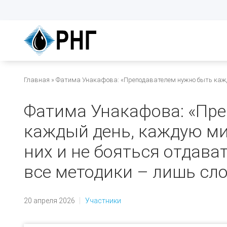
Перейти
к
основному
содержанию
Строка
Главная
Фатима Унакафова: «Преподавателем нужно быть каждый 
навигации
Фатима Унакафова: «Пр
каждый день, каждую мин
них и не бояться отдават
все методики – лишь сл
20 апреля 2026
Участники