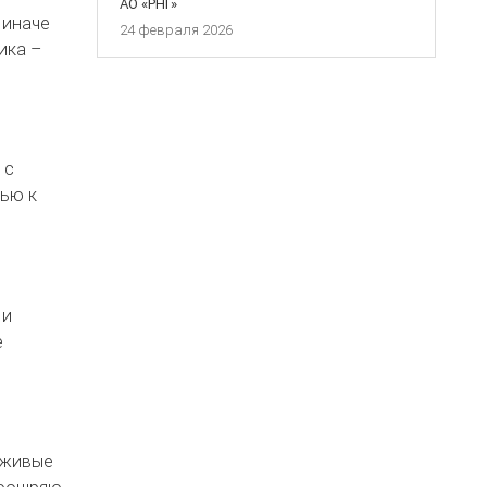
АО «РНГ»
 иначе
24 февраля 2026
ика –
 с
вью к
 и
е
у живые
поощряю