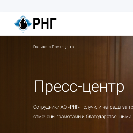
Перейти
к
основному
содержанию
Строка
Главная
Пресс-центр
навигации
Пресс-центр
Сотрудники АО «РНГ» получили награды за тр
отмечены грамотами и благодарственными