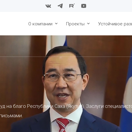
О компании
Проекты
Устойчивое раз
История
Восточные блоки СБ НГКМ
Конкурс в сфе
образования. 2
Стратегия
Конкурс в сфе
образования. 2
Совет директоров
Конкурс в сфе
Менеджмент
образования. 2
Карьера
Конкурс в сфе
образования. 2
Охрана труда и
промышленная
Конкурс в сфе
безопасность
уд на благо Республики Саха (Якутия). Заслуги специалист
образования 2
 письмами.
Поддержка пар
алмазы Якутии