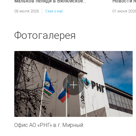
мальков пеляди в Вилюйское
Новости Я
водохранилище
подтверди
03 июля 2026
Сми о нас
01 июня 202
устойчиво
Фотогалерея
Офис АО «РНГ» в г. Мирный