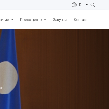
Ru
витие
Пресс-центр
Закупки
Контакты
ре
Лицензии
Новости
022 г.
Сертификаты
СМИ о нас
ре
023 г.
Геология
Видеоматериалы
ре
Запасы
Фотогалерея
024 г.
Инфраструктура
ре
025 г.
Общественные слушания
ре
ов
026 г.
ка "Живые
"